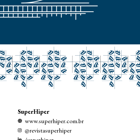
SuperHiper
www.superhiper.com.br
@revistasuperhiper
/superhiper