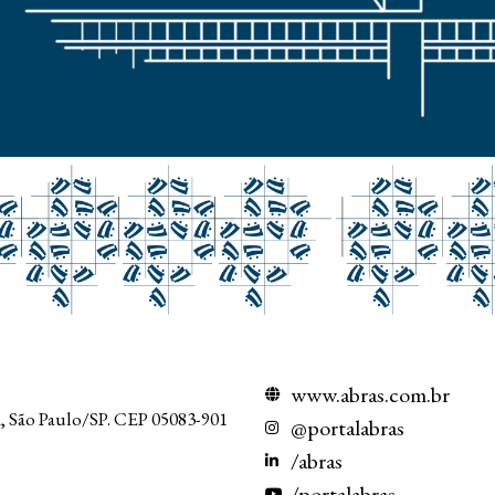
www.abras.com.br
a, São Paulo/SP. CEP 05083-901
@portalabras
/abras
/portalabras